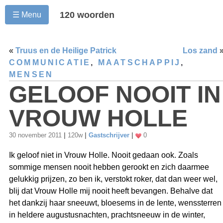
120 woorden
☰ Menu
«
Truus en de Heilige Patrick
Los zand
COMMUNICATIE
,
MAATSCHAPPIJ
,
MENSEN
GELOOF NOOIT IN
VROUW HOLLE
30 november 2011
|
120w
|
Gastschrijver
|
0
Ik geloof niet in Vrouw Holle. Nooit gedaan ook. Zoals
sommige mensen nooit hebben gerookt en zich daarmee
gelukkig prijzen, zo ben ik, verstokt roker, dat dan weer wel,
blij dat Vrouw Holle mij nooit heeft bevangen. Behalve dat
het dankzij haar sneeuwt, bloesems in de lente, wenssterren
in heldere augustusnachten, prachtsneeuw in de winter,