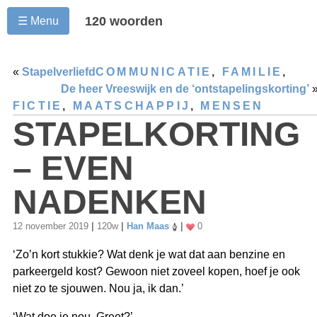
120 woorden
☰ Menu
«
Stapelverliefd
COMMUNICATIE
,
FAMILIE
,
De heer Vreeswijk en de ‘ontstapelingskorting’
FICTIE
,
MAATSCHAPPIJ
,
MENSEN
STAPELKORTING
– EVEN
NADENKEN
12 november 2019
|
120w
|
Han Maas
|
0
‘Zo’n kort stukkie? Wat denk je wat dat aan benzine en
parkeergeld kost? Gewoon niet zoveel kopen, hoef je ook
niet zo te sjouwen. Nou ja, ik dan.’
‘Wat doe je nou, Greet?’