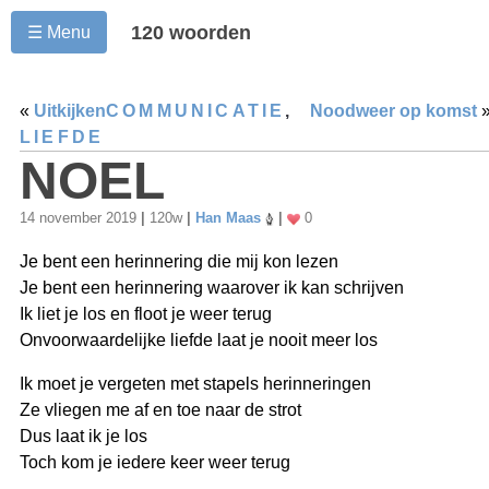
120 woorden
☰ Menu
«
Uitkijken
COMMUNICATIE
,
Noodweer op komst
LIEFDE
NOEL
14 november 2019
|
120w
|
Han Maas
|
0
Je bent een herinnering die mij kon lezen
Je bent een herinnering waarover ik kan schrijven
Ik liet je los en floot je weer terug
Onvoorwaardelijke liefde laat je nooit meer los
Ik moet je vergeten met stapels herinneringen
Ze vliegen me af en toe naar de strot
Dus laat ik je los
Toch kom je iedere keer weer terug