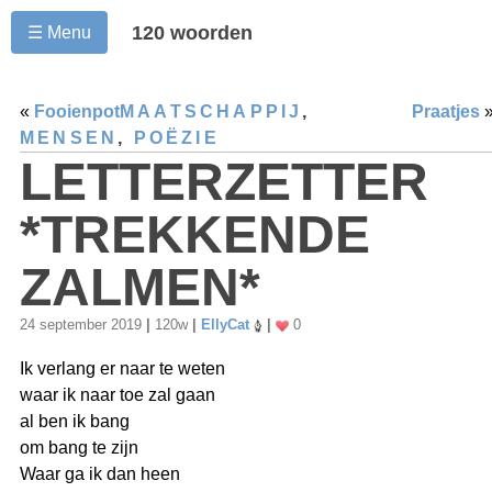
120 woorden
☰ Menu
«
Fooienpot
MAATSCHAPPIJ
,
Praatjes
MENSEN
,
POËZIE
LETTERZETTER
*TREKKENDE
ZALMEN*
24 september 2019
|
120w
|
EllyCat
|
0
Ik verlang er naar te weten
waar ik naar toe zal gaan
al ben ik bang
om bang te zijn
Waar ga ik dan heen