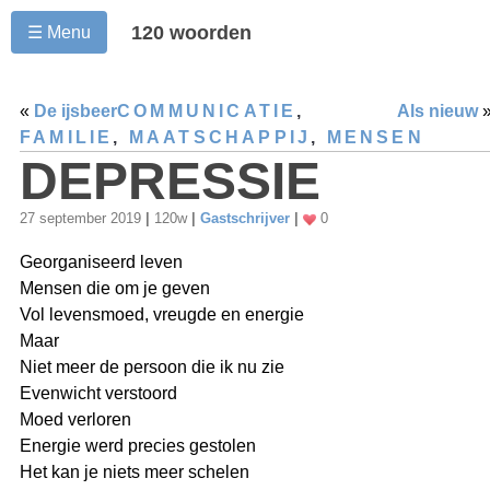
120 woorden
☰ Menu
«
De ijsbeer
COMMUNICATIE
,
Als nieuw
FAMILIE
,
MAATSCHAPPIJ
,
MENSEN
DEPRESSIE
27 september 2019
|
120w
|
Gastschrijver
|
0
Georganiseerd leven
Mensen die om je geven
Vol levensmoed, vreugde en energie
Maar
Niet meer de persoon die ik nu zie
Evenwicht verstoord
Moed verloren
Energie werd precies gestolen
Het kan je niets meer schelen