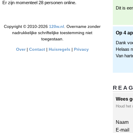
Er zijn momenteel 28 personen online.
Dit is ee
Copyright © 2010-2026
120w.nl
. Overname zonder
nadrukkelijke schriftelijke toestemming niet
Op 4 ap
toegestaan.
Dank voor
Helaas n
Over
|
Contact
|
Huisregels
|
Privacy
Van harte
REA
Wees g
Houd het 
Naam
E-mail