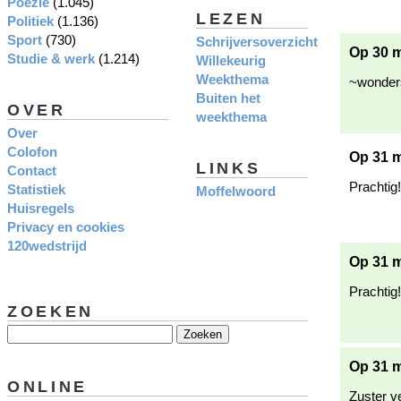
Poëzie
(1.045)
LEZEN
Politiek
(1.136)
Sport
(730)
Schrijversoverzicht
Op 30 m
Studie & werk
(1.214)
Willekeurig
Weekthema
~wonder
Buiten het
OVER
weekthema
Over
Colofon
Op 31 m
LINKS
Contact
Prachtig!
Statistiek
Moffelwoord
Huisregels
Privacy en cookies
120wedstrijd
Op 31 m
Prachtig
ZOEKEN
Op 31 m
ONLINE
Zuster v