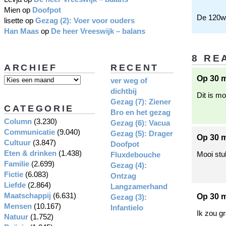
Mien
op
Doofpot
De 120w-
lisette
op
Gezag (2): Voer voor ouders
Han Maas
op
De heer Vreeswijk – balans
8 RE
ARCHIEF
RECENT
Op 30 m
ver weg of
dichtbij
Dit is mo
Gezag (7): Ziener
CATEGORIE
Bro en het gezag
Column
(3.230)
Gezag (6): Vacua
Communicatie
(9.040)
Gezag (5): Drager
Op 30 m
Cultuur
(3.847)
Doofpot
Eten & drinken
(1.438)
Mooi stuk
Fluxdebouche
Familie
(2.699)
Gezag (4):
Fictie
(6.083)
Ontzag
Liefde
(2.864)
Langzamerhand
Maatschappij
(6.631)
Op 30 m
Gezag (3):
Mensen
(10.167)
Infantielo
Ik zou g
Natuur
(1.752)