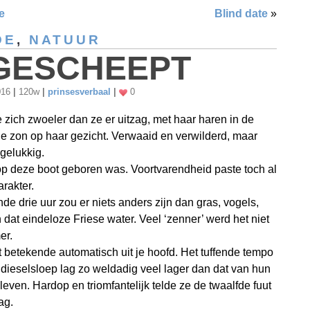
e
Blind date
»
DE
,
NATUUR
GESCHEEPT
016
|
120w
|
prinsesverbaal
|
0
 zich zwoeler dan ze er uitzag, met haar haren in de
e zon op haar gezicht. Verwaaid en verwilderd, maar
gelukkig.
op deze boot geboren was. Voortvarendheid paste toch al
arakter.
e drie uur zou er niets anders zijn dan gras, vogels,
 dat eindeloze Friese water. Veel ‘zenner’ werd het niet
er.
t betekende automatisch uit je hoofd. Het tuffende tempo
dieselsloep lag zo weldadig veel lager dan dat van hun
 leven. Hardop en triomfantelijk telde ze de twaalfde fuut
ag.