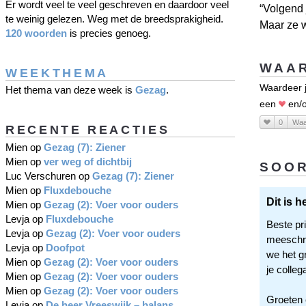
Er wordt veel te veel geschreven en daardoor veel
“Volgend 
te weinig gelezen. Weg met de breedsprakigheid.
Maar ze w
120 woorden
is precies genoeg.
WAAR
WEEKTHEMA
Waardeer j
Het thema van deze week is
Gezag
.
een
en/o
0
Waa
RECENTE REACTIES
Mien
op
Gezag (7): Ziener
Mien
op
ver weg of dichtbij
SOOR
Luc Verschuren
op
Gezag (7): Ziener
Mien
op
Fluxdebouche
Dit is 
Mien
op
Gezag (2): Voer voor ouders
Levja
op
Fluxdebouche
Beste pr
Levja
op
Gezag (2): Voer voor ouders
meeschri
Levja
op
Doofpot
we het gr
Mien
op
Gezag (2): Voer voor ouders
je colleg
Mien
op
Gezag (2): Voer voor ouders
Mien
op
Gezag (2): Voer voor ouders
Groeten 
Levja
op
De heer Vreeswijk – balans