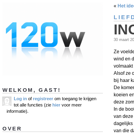
«
Het ide
LIEF
IN
30 maart 2
Ze voelde
wind en d
volmaakt 
Alsof ze 
bij haar k
De komend
WELKOM, GAST!
koeien en
Log in
of
registreer
om toegang te krijgen
deze zom
tot alle functies (zie
hier
voor meer
In de boo
informatie).
van deze 
dagelijks
OVER
van die d