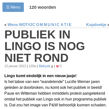
120 woorden
☰ Menu
«
Wens WOT#2
COMMUNICATIE
Kopdoekje
PUBLIEK IN
LINGO IS NOG
NIET ROND
13 januari 2012
|
120w
|
Defrysk
|
0
Lingo komt eindelijk in een nieuw jasje!
Is het taboe van een “wandelende” Lucille Werner jaren
geleden al doorbroken, nu komt ook het publiek in beeld!
Pauw en Witteman hebben inmiddels protest aangetekend
omdat het publiek van Lingo ook in hun programma publiek
is. Dat zou het image van P&W behoorlijk kunnen schaden.