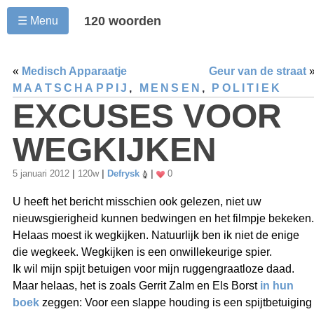
120 woorden
☰ Menu
«
Medisch Apparaatje
Geur van de straat
MAATSCHAPPIJ
,
MENSEN
,
POLITIEK
EXCUSES VOOR
WEGKIJKEN
5 januari 2012
|
120w
|
Defrysk
|
0
U heeft het bericht misschien ook gelezen, niet uw
nieuwsgierigheid kunnen bedwingen en het filmpje bekeken.
Helaas moest ik wegkijken. Natuurlijk ben ik niet de enige
die wegkeek. Wegkijken is een onwillekeurige spier.
Ik wil mijn spijt betuigen voor mijn ruggengraatloze daad.
Maar helaas, het is zoals Gerrit Zalm en Els Borst
in hun
boek
zeggen: Voor een slappe houding is een spijtbetuiging