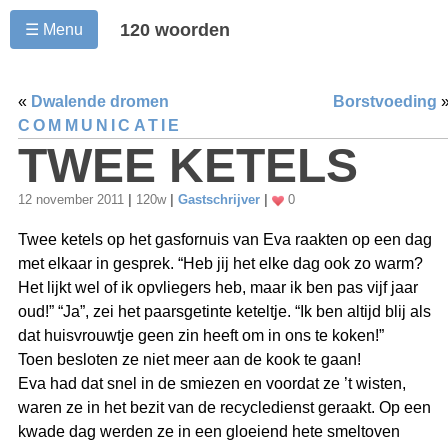
120 woorden
☰ Menu
«
Dwalende dromen
Borstvoeding
COMMUNICATIE
TWEE KETELS
12 november 2011
|
120w
|
Gastschrijver
|
0
Twee ketels op het gasfornuis van Eva raakten op een dag
met elkaar in gesprek. “Heb jij het elke dag ook zo warm?
Het lijkt wel of ik opvliegers heb, maar ik ben pas vijf jaar
oud!” “Ja”, zei het paarsgetinte keteltje. “Ik ben altijd blij als
dat huisvrouwtje geen zin heeft om in ons te koken!”
Toen besloten ze niet meer aan de kook te gaan!
Eva had dat snel in de smiezen en voordat ze ’t wisten,
waren ze in het bezit van de recycledienst geraakt. Op een
kwade dag werden ze in een gloeiend hete smeltoven