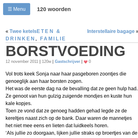
120 woorden
☰ Menu
«
Twee ketels
ETEN &
Interstellaire bagage
DRINKEN
,
FAMILIE
BORSTVOEDING
12 november 2011
|
120w
|
Gastschrijver
|
0
Vol trots keek Sonja naar haar pasgeboren zoontjes die
genoeglijk aan haar borsten zogen.
Het was de eerste dag na de bevalling dat ze geen hulp had.
Ze genoot van hun gulzig zuigende mondjes en kuste hun
kale kopjes.
Toen ze vond dat ze genoeg hadden gehad legde ze de
kereltjes naast zich op de bank. Daar waren de mannetjes
het niet mee eens en lieten dat luidkeels horen.
‘Als jullie zo doorgaan, lijken jullie straks op broertjes van de