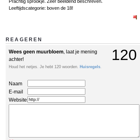
Prachtig sprookje. Zeer beeldend beschreven.
Leeftijdscategorie: boven de 18!
REAGEREN
120
Wees geen muurbloem
, laat je mening
achter!
Houd het netjes. Je hebt 120 woorden.
Huisregels
.
Naam
E-mail
Website: