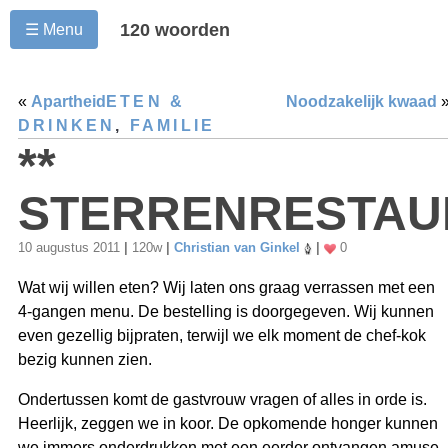
120 woorden
☰ Menu
«
Apartheid
ETEN &
Noodzakelijk kwaad
DRINKEN
,
FAMILIE
**
STERRENRESTAU
10 augustus 2011
|
120w
|
Christian van Ginkel
|
0
Wat wij willen eten? Wij laten ons graag verrassen met een
4-gangen menu. De bestelling is doorgegeven. Wij kunnen
even gezellig bijpraten, terwijl we elk moment de chef-kok
bezig kunnen zien.
Ondertussen komt de gastvrouw vragen of alles in orde is.
Heerlijk, zeggen we in koor. De opkomende honger kunnen
we immers onderdrukken met een eerder ontvangen amuse.