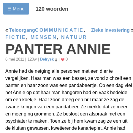
120 woorden
☰ Menu
«
Teloorgang
COMMUNICATIE
,
Zieke investering
FICTIE
,
MENSEN
,
NATUUR
PANTER ANNIE
6 mei 2011
|
120w
|
Defrysk
|
0
Annie had de neiging alle personen met een dier te
vergelijken. Haar man was een basset, ze vond zichzelf een
panter, en haar zoon was een pandabeertje. Op een dag viel
het Annie op dat haar man hangoren had en vaak bedelde
om een koekje. Haar zoon droeg een bril maar ze zag de
zwarte kringen van een pandabeer. Ze merkte dat ze meer
en meer ging grommen. Ze besloot een afspraak met een
psychiater te maken. Toen ze bij hem kwam zag ze een uit
de kluiten gewassen, kwetterende kanariepiet. Annie had