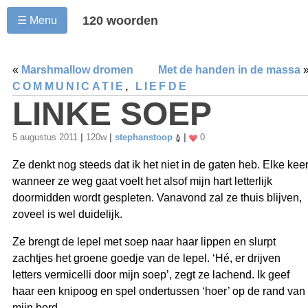
120 woorden
☰ Menu
«
Marshmallow dromen
Met de handen in de massa
COMMUNICATIE
,
LIEFDE
LINKE SOEP
5 augustus 2011
|
120w
|
stephanstoop
|
0
Ze denkt nog steeds dat ik het niet in de gaten heb. Elke kee
wanneer ze weg gaat voelt het alsof mijn hart letterlijk
doormidden wordt gespleten. Vanavond zal ze thuis blijven,
zoveel is wel duidelijk.
Ze brengt de lepel met soep naar haar lippen en slurpt
zachtjes het groene goedje van de lepel. ‘Hé, er drijven
letters vermicelli door mijn soep’, zegt ze lachend. Ik geef
haar een knipoog en spel ondertussen ‘hoer’ op de rand van
mijn bord.