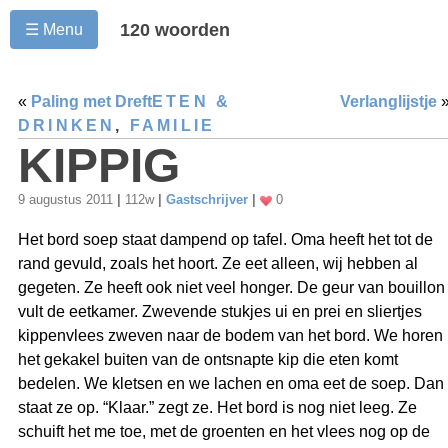
120 woorden
☰ Menu
«
Paling met Dreft
ETEN &
Verlanglijstje
DRINKEN
,
FAMILIE
KIPPIG
9 augustus 2011
|
112w
|
Gastschrijver
|
0
Het bord soep staat dampend op tafel. Oma heeft het tot de
rand gevuld, zoals het hoort. Ze eet alleen, wij hebben al
gegeten. Ze heeft ook niet veel honger. De geur van bouillon
vult de eetkamer. Zwevende stukjes ui en prei en sliertjes
kippenvlees zweven naar de bodem van het bord. We horen
het gekakel buiten van de ontsnapte kip die eten komt
bedelen. We kletsen en we lachen en oma eet de soep. Dan
staat ze op. “Klaar.” zegt ze. Het bord is nog niet leeg. Ze
schuift het me toe, met de groenten en het vlees nog op de