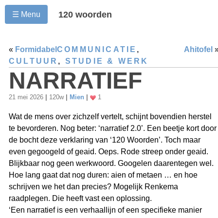
120 woorden
☰ Menu
«
Formidabel
COMMUNICATIE
,
Ahitofel
CULTUUR
,
STUDIE & WERK
NARRATIEF
21 mei 2026
|
120w
|
Mien
|
1
Wat de mens over zichzelf vertelt, schijnt bovendien herstel
te bevorderen. Nog beter: ‘narratief 2.0’. Een beetje kort door
de bocht deze verklaring van ‘120 Woorden’. Toch maar
even gegoogeld of geaid. Oeps. Rode streep onder geaid.
Blijkbaar nog geen werkwoord. Googelen daarentegen wel.
Hoe lang gaat dat nog duren: aien of metaen … en hoe
schrijven we het dan precies? Mogelijk Renkema
raadplegen. Die heeft vast een oplossing.
‘Een narratief is een verhaallijn of een specifieke manier