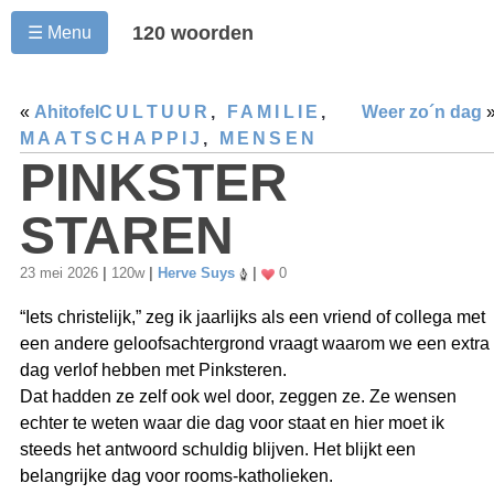
120 woorden
☰ Menu
«
Ahitofel
CULTUUR
,
FAMILIE
,
Weer zo´n dag
MAATSCHAPPIJ
,
MENSEN
PINKSTER
STAREN
23 mei 2026
|
120w
|
Herve Suys
|
0
“Iets christelijk,” zeg ik jaarlijks als een vriend of collega met
een andere geloofsachtergrond vraagt waarom we een extra
dag verlof hebben met Pinksteren.
Dat hadden ze zelf ook wel door, zeggen ze. Ze wensen
echter te weten waar die dag voor staat en hier moet ik
steeds het antwoord schuldig blijven. Het blijkt een
belangrijke dag voor rooms-katholieken.