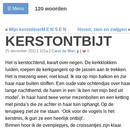
120 woorden
☰ Menu
«
Mijn kerstdiner
MENSEN
Horen, zien en zwijgen
KERSTONTBIJT
25 december 2011
|
101w
|
Carel de Mari
|
0
Het is kerstochtend, kwart over negen. De kerkklokken
luiden, roepen de kerkgangers op de jassen aan te trekken.
Het is miezerig weer, niet koud. Ik sta op mijn balkon en zie
haar naar buiten sloffen. Een oude vale ochtendjas over haa
lange nachthemd, de haren in een ‘ik ben net mijn bed uit
model’. In haar hand twee verse mezenbollen en een ketting
met pinda’s die ze achter in haar tuin ophangt. Op de
terugweg ziet ze me staan. ‘Ook voor de vogels is het
kerstmis, ik gun ze een heerlijk ontbijt’.
Binnen hoor ik de ovenpiepjes, de croissantjes zijn klaar.