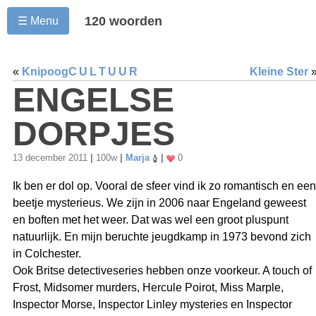
120 woorden
☰ Menu
«
Knipoog
CULTUUR
Kleine Ster
ENGELSE
DORPJES
13 december 2011
|
100w
|
Marja
|
0
Ik ben er dol op. Vooral de sfeer vind ik zo romantisch en een
beetje mysterieus. We zijn in 2006 naar Engeland geweest
en boften met het weer. Dat was wel een groot pluspunt
natuurlijk. En mijn beruchte jeugdkamp in 1973 bevond zich
in Colchester.
Ook Britse detectiveseries hebben onze voorkeur. A touch of
Frost, Midsomer murders, Hercule Poirot, Miss Marple,
Inspector Morse, Inspector Linley mysteries en Inspector