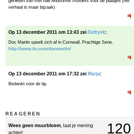
genieten van met nae Midsomer murders voor de plaatjes (het
verhaal is maar bijzaak)
Op 13 december 2011 om 13:43 zei
Defrysk
:
Doc Martin speelt zich af in Cornwall. Prachtige Serie.
http://www.itv.com/docmartin/
Op 13 december 2011 om 17:32 zei
Marja
:
Bedankt voor de tip.
REAGEREN
120
Wees geen muurbloem
, laat je mening
achter!