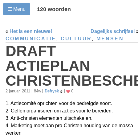
120 woorden
☰ Menu
«
Het is een nieuwe!
Dagelijks schrijfsel
COMMUNICATIE
,
CULTUUR
,
MENSEN
DRAFT
ACTIEPLAN
CHRISTENBESCH
2 januari 2011
|
84w
|
Defrysk
|
0
1. Actiecomité oprichten voor de bedreigde soort.
2. Cellen organiseren om acties voor te bereiden.
3. Anti-christen elementen uitschakelen.
4. Marketing moet aan pro-Christen houding van de massa
werken