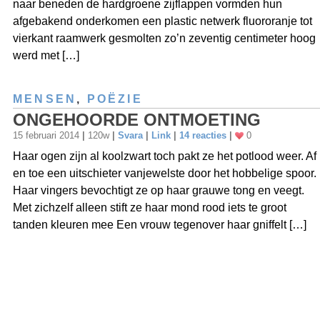
naar beneden de hardgroene zijflappen vormden hun
afgebakend onderkomen een plastic netwerk fluororanje tot
vierkant raamwerk gesmolten zo’n zeventig centimeter hoog
werd met […]
MENSEN
,
POËZIE
ONGEHOORDE ONTMOETING
15 februari 2014
|
120w
|
Svara
|
Link
|
14 reacties
|
0
Haar ogen zijn al koolzwart toch pakt ze het potlood weer. Af
en toe een uitschieter vanjewelste door het hobbelige spoor.
Haar vingers bevochtigt ze op haar grauwe tong en veegt.
Met zichzelf alleen stift ze haar mond rood iets te groot
tanden kleuren mee Een vrouw tegenover haar gniffelt […]