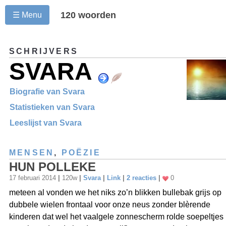
120 woorden
☰ Menu
SCHRIJVERS
SVARA
Biografie van Svara
Statistieken van Svara
Leeslijst van Svara
MENSEN
,
POËZIE
HUN POLLEKE
17 februari 2014
|
120w
|
Svara
|
Link
|
2 reacties
|
0
meteen al vonden we het niks zo’n blikken bullebak grijs op
dubbele wielen frontaal voor onze neus zonder blèrende
kinderen dat wel het vaalgele zonnescherm rolde soepeltjes