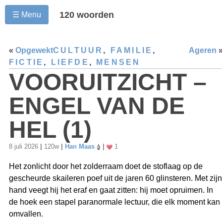
120 woorden
☰ Menu
«
Opgewekt
CULTUUR
,
FAMILIE
,
Ageren
FICTIE
,
LIEFDE
,
MENSEN
VOORUITZICHT –
ENGEL VAN DE
HEL (1)
8 juli 2026
|
120w
|
Han Maas
|
1
Het zonlicht door het zolderraam doet de stoflaag op de
gescheurde skaileren poef uit de jaren 60 glinsteren. Met zijn
hand veegt hij het eraf en gaat zitten: hij moet opruimen. In
de hoek een stapel paranormale lectuur, die elk moment kan
omvallen.