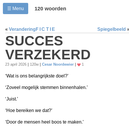
120 woorden
☰ Menu
«
Verandering
FICTIE
Spiegelbeeld
SUCCES
VERZEKERD
23 april 2026
|
120w
|
Cesar Noordewier
|
1
‘Wat is ons belangrijkste doel?’
‘Zoveel mogelijk stemmen binnenhalen.’
‘Juist.’
‘Hoe bereiken we dat?’
‘Door de mensen heel boos te maken.’