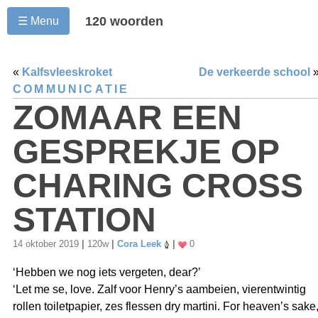
120 woorden
☰ Menu
«
Kalfsvleeskroket
De verkeerde school
COMMUNICATIE
ZOMAAR EEN
GESPREKJE OP
CHARING CROSS
STATION
14 oktober 2019
|
120w
|
Cora Leek
|
0
‘Hebben we nog iets vergeten, dear?’
‘Let me se, love. Zalf voor Henry’s aambeien, vierentwintig
rollen toiletpapier, zes flessen dry martini. For heaven’s sake