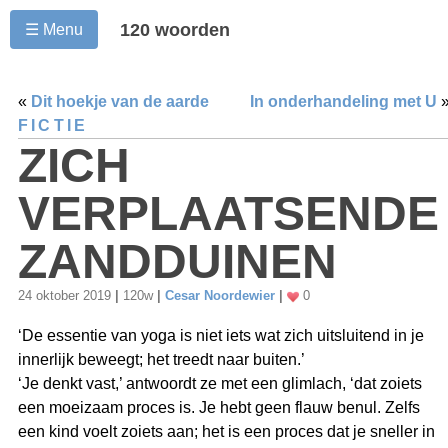
120 woorden
☰ Menu
«
Dit hoekje van de aarde
In onderhandeling met U
FICTIE
ZICH
VERPLAATSENDE
ZANDDUINEN
24 oktober 2019
|
120w
|
Cesar Noordewier
|
0
‘De essentie van yoga is niet iets wat zich uitsluitend in je
innerlijk beweegt; het treedt naar buiten.’
‘Je denkt vast,’ antwoordt ze met een glimlach, ‘dat zoiets
een moeizaam proces is. Je hebt geen flauw benul. Zelfs
een kind voelt zoiets aan; het is een proces dat je sneller in