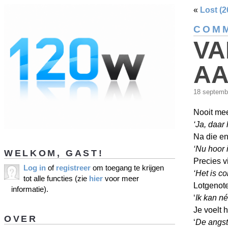
«
Lost (2
COMM
VA
AA
18 septemb
Nooit mee
‘Ja, daar 
Na die e
‘Nu hoor 
WELKOM, GAST!
Precies v
Log in
of
registreer
om toegang te krijgen
‘Het is co
tot alle functies (zie
hier
voor meer
Lotgenote
informatie).
‘
Ik kan né
Je voelt h
OVER
‘
De angst,