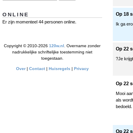
ONLINE
Op 18 s
Er zijn momenteel 44 personen online.
Ik ga ero
Copyright © 2010-2026
120w.nl
. Overname zonder
Op 22 s
nadrukkelijke schriftelijke toestemming niet
toegestaan.
?Je krijg
Over
|
Contact
|
Huisregels
|
Privacy
Op 22 s
Mooi aan
als word
bedoeld. 
Op 22 s