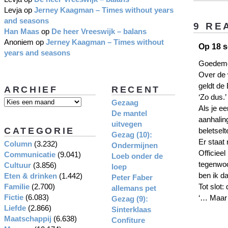
Levja
op
Jerney Kaagman – Times without years
and seasons
9 RE
Han Maas
op
De heer Vreeswijk – balans
Anoniem
op
Jerney Kaagman – Times without
Op 18 s
years and seasons
Goedemor
Over de 
geldt de
ARCHIEF
RECENT
‘Zo dus.’
Gezaag
Als je ee
De mantel
aanhalin
uitvegen
CATEGORIE
beletselt
Gezag (10):
Er staat
Column
(3.232)
Ondermijnen
Officieel
Communicatie
(9.041)
Loeb onder de
tegenwoo
Cultuur
(3.856)
loep
ben ik d
Eten & drinken
(1.442)
Peter Faber
Familie
(2.700)
Tot slot:
allemans pet
Fictie
(6.083)
‘… Maar 
Gezag (9):
Liefde
(2.866)
Sinterklaas
Maatschappij
(6.638)
Confiture