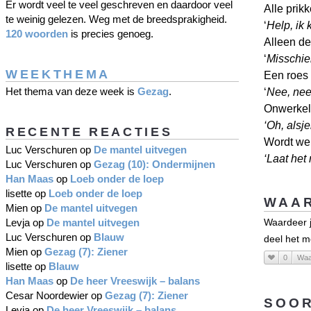
Er wordt veel te veel geschreven en daardoor veel
Alle prik
te weinig gelezen. Weg met de breedsprakigheid.
‘
Help, ik 
120 woorden
is precies genoeg.
Alleen de 
‘
Misschien
WEEKTHEMA
Een roes 
Het thema van deze week is
Gezag
.
‘
Nee, nee
Onwerkeli
‘Oh, alsje
RECENTE REACTIES
Wordt wer
Luc Verschuren
op
De mantel uitvegen
‘Laat het 
Luc Verschuren
op
Gezag (10): Ondermijnen
Han Maas
op
Loeb onder de loep
lisette
op
Loeb onder de loep
WAAR
Mien
op
De mantel uitvegen
Levja
op
De mantel uitvegen
Waardeer j
Luc Verschuren
op
Blauw
deel het m
Mien
op
Gezag (7): Ziener
0
Waa
lisette
op
Blauw
Han Maas
op
De heer Vreeswijk – balans
Cesar Noordewier
op
Gezag (7): Ziener
SOOR
Levja
op
De heer Vreeswijk – balans