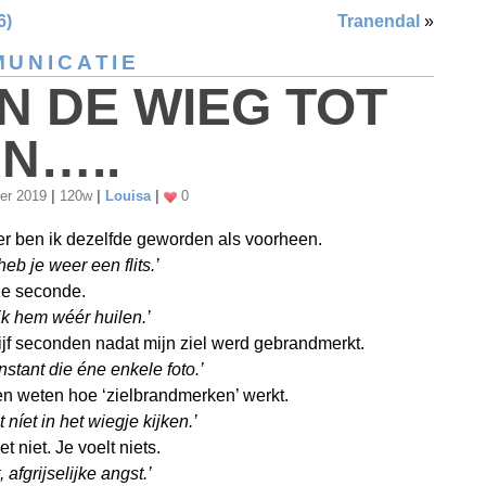
6)
Tranendal
»
UNICATIE
N DE WIEG TOT
N…..
er 2019
|
120w
|
Louisa
|
0
r ben ik dezelfde geworden als voorheen.
heb je weer een flits.’
ne seconde.
ik hem wéér huilen.’
ijf seconden nadat mijn ziel werd gebrandmerkt.
nstant die éne enkele foto.’
n weten hoe ‘zielbrandmerken’ werkt.
t níet in het wiegje kijken.’
et niet. Je voelt niets.
 afgrijselijke angst.’