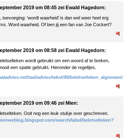
eptember 2019 om 08:45 zei Ewald Hagedorn:
 toevoeging: ‘wordt waarheid’ is dan wel weer heel erg
ms. Word waarheid. Of ben jij een fan van Joe Cockert?
eptember 2019 om 08:58 zei Ewald Hagedorn:
beletselteken wordt gebruikt om een woord af te breken,
nooit een spatie gebruikt. Hieronder de regeltjes.
taaladvies.net/taal/advies/tekst/90/beletselteken_algemeen/
eptember 2019 om 09:46 zei Mien:
etselteken. Ooit nog een leuk stukje over geschreven.
mienweblog.blogspot.com/search/label/beletselteken?