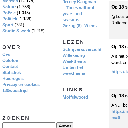
Mensen
(10.174)
Jerney Kaagman
Natuur
(1.756)
Op 18 s
– Times without
Poëzie
(1.045)
years and
@Louise,
Politiek
(1.138)
seasons
Rotterda
Sport
(731)
Gezag (8): Wiens
Studie & werk
(1.218)
LEZEN
OVER
Op 18 s
Schrijversoverzicht
Over
Willekeurig
Als het 
Colofon
Weekthema
wordt er 
Contact
Buiten het
https://
Statistiek
weekthema
Huisregels
Privacy en cookies
LINKS
120wedstrijd
Op 18 s
Moffelwoord
Ah … bel
https://
ZOEKEN
m=0