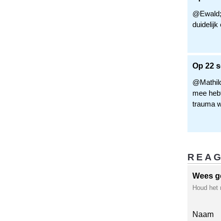
@Ewald; D
duidelijk
Op 22 s
@Mathild
mee hebt
trauma wi
REA
Wees g
Houd het 
Naam