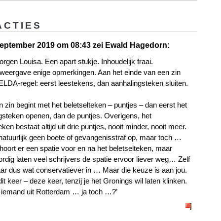
ACTIES
eptember 2019 om 08:43 zei Ewald Hagedorn:
gen Louisa. Een apart stukje. Inhoudelijk fraai.
weergave enige opmerkingen. Aan het einde van een zin
 ELDA-regel: eerst leestekens, dan aanhalingsteken sluiten.
n zin begint met het beletselteken – puntjes – dan eerst het
gsteken openen, dan de puntjes. Overigens, het
eken bestaat altijd uit drie puntjes, nooit minder, nooit meer.
 natuurlijk geen boete of gevangenisstraf op, maar toch …
 hoort er een spatie voor en na het beletselteken, maar
rdig laten veel schrijvers de spatie ervoor liever weg… Zelf
aar dus wat conservatiever in … Maar die keuze is aan jou.
 dit keer – deze keer, tenzij je het Gronings wil laten klinken.
iemand uit Rotterdam … ja toch …?’