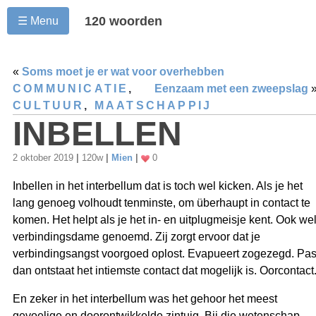
120 woorden
☰ Menu
«
Soms moet je er wat voor overhebben
COMMUNICATIE
,
Eenzaam met een zweepslag
CULTUUR
,
MAATSCHAPPIJ
INBELLEN
2 oktober 2019
|
120w
|
Mien
|
0
Inbellen in het interbellum dat is toch wel kicken. Als je het
lang genoeg volhoudt tenminste, om überhaupt in contact te
komen. Het helpt als je het in- en uitplugmeisje kent. Ook we
verbindingsdame genoemd. Zij zorgt ervoor dat je
verbindingsangst voorgoed oplost. Evapueert zogezegd. Pa
dan ontstaat het intiemste contact dat mogelijk is. Oorcontact
En zeker in het interbellum was het gehoor het meest
gevoelige en doorontwikkelde zintuig. Bij die wetenschap