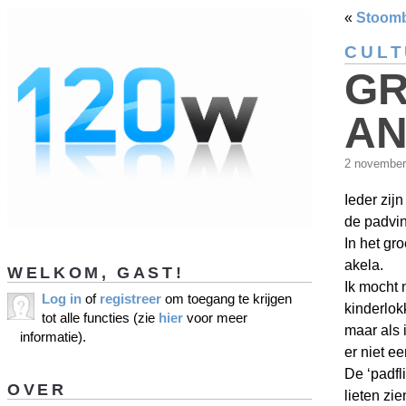
«
Stoom
CUL
GR
AN
2 novembe
Ieder zij
de padvin
In het gr
akela.
WELKOM, GAST!
Ik mocht 
Log in
of
registreer
om toegang te krijgen
kinderlok
tot alle functies (zie
hier
voor meer
maar als 
informatie).
er niet e
De ‘padfli
OVER
lieten zi