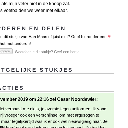
j als mijn veter niet in de knoop zat.
s voetbalden we weer met elkaar.
DEREN EN DELEN
e dit stukje van Han Maas of juist niet? Geef hieronder een
 het met anderen!
rderen!
Waardeer je dit stukje? Geef een hartje!
TGELIJKE STUKJES
ACTIES
vember 2019 om 22:16 zei Cesar Noordewier:
t verbaast me niets, je aversie tegen uniformen. Ik vond
rij vroeger ook een verschijnsel om met argusogen te
 maar tegelijkertijd was ik er ook wel nieuwsgierig naar. Je
dflikkers’ doet me denken aan een klasgenoot. Ze hadden