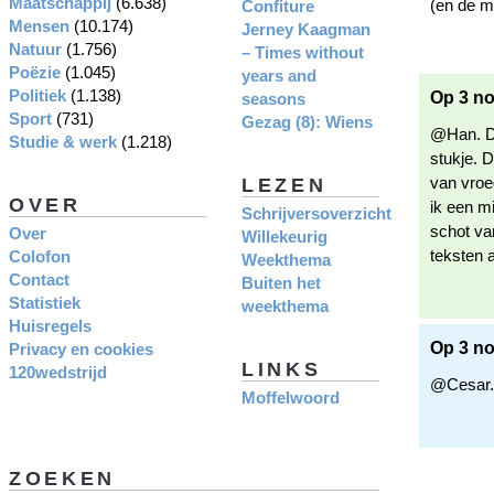
Maatschappij
(6.638)
(en de me
Confiture
Mensen
(10.174)
Jerney Kaagman
Natuur
(1.756)
– Times without
Poëzie
(1.045)
years and
Politiek
(1.138)
Op 3 no
seasons
Sport
(731)
Gezag (8): Wiens
@Han. Da
Studie & werk
(1.218)
stukje. D
van vroe
LEZEN
OVER
ik een mi
Schrijversoverzicht
schot va
Over
Willekeurig
teksten a
Colofon
Weekthema
Contact
Buiten het
Statistiek
weekthema
Huisregels
Op 3 n
Privacy en cookies
LINKS
120wedstrijd
@Cesar. 
Moffelwoord
ZOEKEN