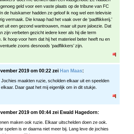
t genoeg geld voor een vaste plaats op de tribune van FC
 In de huiskamer hadden ze geloof ik nog wel een televisie
rig vermaak. Die knaap had het vaak over de ‘padflikkerij.’
iet uit een gezond wantrouwen, maar uit pure jaloezie. Dat
n zijn verbeten gezicht iedere keer als hij die term
. Ik hoop voor hem dat hij het materieel beter heeft nu en
eventuele zoons desnoods ‘padflikkers’ zijn.
ovember 2019 om 00:22 zei
Han Maas
:
Jochies maakten ruzie, scholden elkaar uit en speelden
elkaar. Daar gaat het mij eigenlijk om in dit stukje.
vember 2019 om 00:44 zei Ewald Hagedorn:
nen maken ook ruzie. Elkaar uitschelden doen ze ook.
r spelen is er daarna niet meer bij. Lang leve de jochies