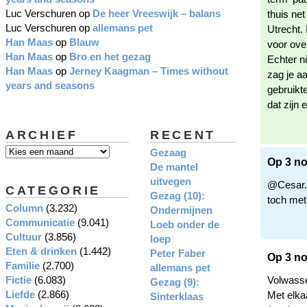
Luc Verschuren
op
De heer Vreeswijk – balans
thuis ne
Luc Verschuren
op
allemans pet
Utrecht.
Han Maas
op
Blauw
voor ove
Han Maas
op
Bro en het gezag
Echter n
Han Maas
op
Jerney Kaagman – Times without
zag je aa
years and seasons
gebruikte
dat zijn 
ARCHIEF
RECENT
Gezaag
Op 3 n
De mantel
uitvegen
@Cesar. 
CATEGORIE
Gezag (10):
toch met 
Column
(3.232)
Ondermijnen
Communicatie
(9.041)
Loeb onder de
Cultuur
(3.856)
loep
Eten & drinken
(1.442)
Peter Faber
Op 3 no
Familie
(2.700)
allemans pet
Fictie
(6.083)
Volwasse
Gezag (9):
Liefde
(2.866)
Met elkaa
Sinterklaas