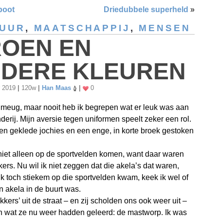
boot
Driedubbele superheld
»
TUUR
,
MAATSCHAPPIJ
,
MENSEN
OEN EN
DERE KLEUREN
r 2019
|
120w
|
Han Maas
|
0
n meug, maar nooit heb ik begrepen wat er leuk was aan
derij. Mijn aversie tegen uniformen speelt zeker een rol.
oen geklede jochies en een enge, in korte broek gestoken
niet alleen op de sportvelden komen, want daar waren
kers. Nu wil ik niet zeggen dat die akela’s dat waren,
ik toch stiekem op die sportvelden kwam, keek ik wel of
en akela in de buurt was.
kkers’ uit de straat – en zij scholden ons ook weer uit –
en wat ze nu weer hadden geleerd: de mastworp. Ik was