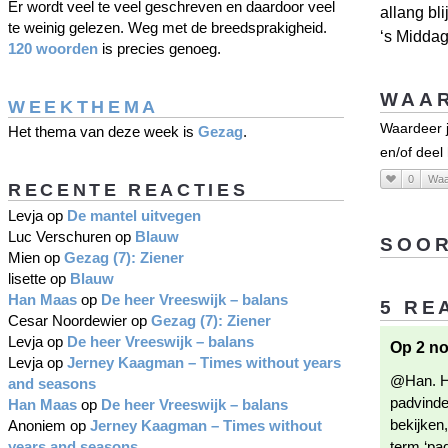
Er wordt veel te veel geschreven en daardoor veel
allang bli
te weinig gelezen. Weg met de breedsprakigheid.
‘s Middag
120 woorden
is precies genoeg.
WAAR
WEEKTHEMA
Waardeer j
Het thema van deze week is
Gezag
.
en/of deel
0
Waa
RECENTE REACTIES
Levja
op
De mantel uitvegen
Luc Verschuren
op
Blauw
SOOR
Mien
op
Gezag (7): Ziener
lisette
op
Blauw
Han Maas
op
De heer Vreeswijk – balans
5 RE
Cesar Noordewier
op
Gezag (7): Ziener
Levja
op
De heer Vreeswijk – balans
Op 2 no
Levja
op
Jerney Kaagman – Times without years
@Han. He
and seasons
padvinde
Han Maas
op
De heer Vreeswijk – balans
bekijken,
Anoniem
op
Jerney Kaagman – Times without
years and seasons
term ‘pa