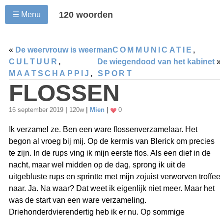
120 woorden
☰ Menu
«
De weervrouw is weerman
COMMUNICATIE
,
CULTUUR
,
De wiegendood van het kabinet
MAATSCHAPPIJ
,
SPORT
FLOSSEN
16 september 2019
|
120w
|
Mien
|
0
Ik verzamel ze. Ben een ware flossenverzamelaar. Het
begon al vroeg bij mij. Op de kermis van Blerick om precies
te zijn. In de rups ving ik mijn eerste flos. Als een dief in de
nacht, maar wel midden op de dag, sprong ik uit de
uitgebluste rups en sprintte met mijn zojuist verworven troffe
naar. Ja. Na waar? Dat weet ik eigenlijk niet meer. Maar het
was de start van een ware verzameling.
Driehonderdvierendertig heb ik er nu. Op sommige