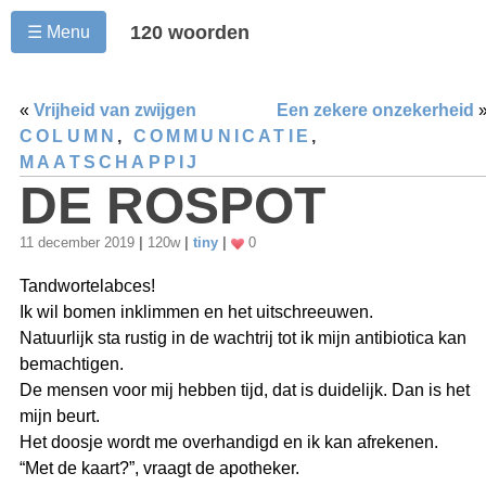
120 woorden
☰ Menu
«
Vrijheid van zwijgen
Een zekere onzekerheid
COLUMN
,
COMMUNICATIE
,
MAATSCHAPPIJ
DE ROSPOT
11 december 2019
|
120w
|
tiny
|
0
Tandwortelabces!
Ik wil bomen inklimmen en het uitschreeuwen.
Natuurlijk sta rustig in de wachtrij tot ik mijn antibiotica kan
bemachtigen.
De mensen voor mij hebben tijd, dat is duidelijk. Dan is het
mijn beurt.
Het doosje wordt me overhandigd en ik kan afrekenen.
“Met de kaart?”, vraagt de apotheker.