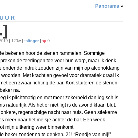
Panorama
»
TUUR
.]
 2019
|
120w
|
tslinger
|
0
 de beker en hoor de stenen rammelen. Sommige
reken de teerlingen toe voor hun worp, maar ik denk
ze onder de indruk zouden zijn van mijn op alcoholdamp
woorden. Met kracht en gevoel voor dramatiek draai ik
met een zwaai richting de bar. Kort stuiteren de stenen
beker na.
zeg ik plichtmatig en met meer zekerheid dan logisch is.
s natuurlijk. Als het er niet ligt is de avond klaar: blut.
onkere, regenachtige nacht naar huis. Geen stiekeme
es meer naar het meisje achter de bar. Een week
ot mijn uitkering weer binnenkomt.
 de beker zonder na te denken. 21! “Rondje van mij!”