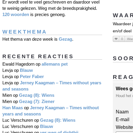
Er wordt veel te veel geschreven en daardoor veel
te weinig gelezen. Weg met de breedsprakigheid.
120 woorden
is precies genoeg.
WAAR
Waardeer je
WEEKTHEMA
en/of deel
Het thema van deze week is
Gezag
.
0
Waa
RECENTE REACTIES
SOOR
Ewald Hagedorn
op
allemans pet
Levja
op
Blauw
Levja
op
Peter Faber
REA
Levja
op
Jerney Kaagman – Times without years
Wees g
and seasons
Mien
op
Gezag (8): Wiens
Houd het 
Mien
op
Gezag (7): Ziener
Han Maas
op
Jerney Kaagman – Times without
Naam
years and seasons
E-mail
Luc Verschuren
op
Gezag (8): Wiens
Luc Verschuren
op
Blauw
Website
Luc Verschuren
op
ver weg of dichtbij