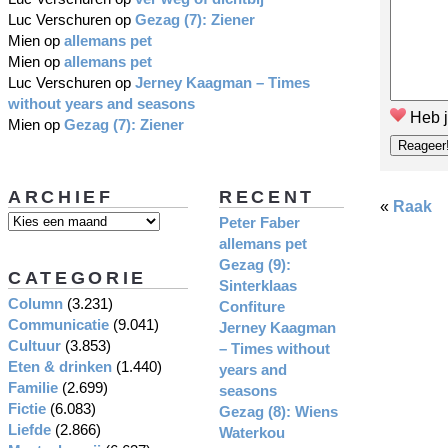
Luc Verschuren
op
Gezag (7): Ziener
Mien
op
allemans pet
Mien
op
allemans pet
Luc Verschuren
op
Jerney Kaagman – Times
without years and seasons
Heb j
Mien
op
Gezag (7): Ziener
ARCHIEF
RECENT
«
Raak
Peter Faber
allemans pet
Gezag (9):
CATEGORIE
Sinterklaas
Column
(3.231)
Confiture
Communicatie
(9.041)
Jerney Kaagman
Cultuur
(3.853)
– Times without
Eten & drinken
(1.440)
years and
Familie
(2.699)
seasons
Fictie
(6.083)
Gezag (8): Wiens
Liefde
(2.866)
Waterkou