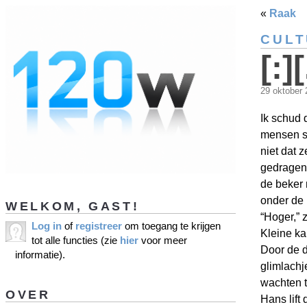
«
Raak
CUL
[:][
29 oktober
Ik schud
mensen sp
niet dat 
gedragen 
de beker 
onder de 
WELKOM, GAST!
“Hoger,” 
Log in
of
registreer
om toegang te krijgen
Kleine kan
tot alle functies (zie
hier
voor meer
Door de d
informatie).
glimlachj
wachten t
OVER
Hans lift