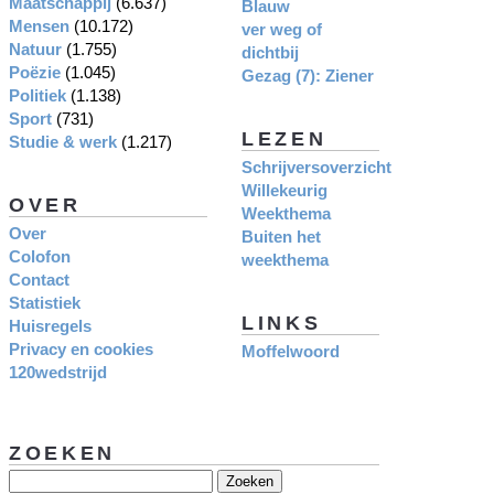
Maatschappij
(6.637)
Blauw
Mensen
(10.172)
ver weg of
Natuur
(1.755)
dichtbij
Poëzie
(1.045)
Gezag (7): Ziener
Politiek
(1.138)
Sport
(731)
LEZEN
Studie & werk
(1.217)
Schrijversoverzicht
Willekeurig
OVER
Weekthema
Over
Buiten het
Colofon
weekthema
Contact
Statistiek
LINKS
Huisregels
Privacy en cookies
Moffelwoord
120wedstrijd
ZOEKEN