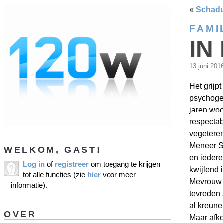
«
Schad
FAMI
IN
13 juni 201
Het grijp
psychoger
jaren woo
respecta
vegeteren
Meneer Sm
WELKOM, GAST!
en iedere
Log in
of
registreer
om toegang te krijgen
kwijlend i
tot alle functies (zie
hier
voor meer
Mevrouw 
informatie).
tevreden 
al kreune
OVER
Maar afkom