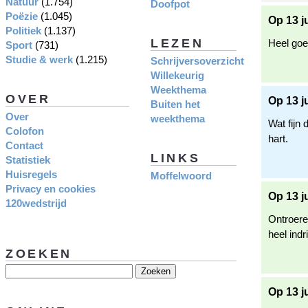
Natuur
(1.754)
Doofpot
Poëzie
(1.045)
Op 13 j
Politiek
(1.137)
LEZEN
Heel goe
Sport
(731)
Studie & werk
(1.215)
Schrijversoverzicht
Willekeurig
Weekthema
OVER
Op 13 j
Buiten het
Over
weekthema
Wat fijn 
Colofon
hart.
Contact
LINKS
Statistiek
Huisregels
Moffelwoord
Privacy en cookies
Op 13 j
120wedstrijd
Ontroere
heel indr
ZOEKEN
Op 13 j