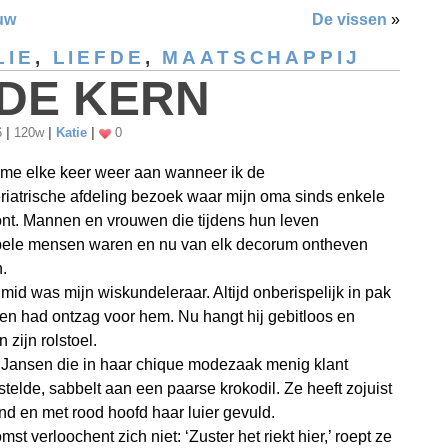
uw
De vissen
»
LIE
,
LIEFDE
,
MAATSCHAPPIJ
 DE KERN
6
|
120w
|
Katie
|
0
t me elke keer weer aan wanneer ik de
iatrische afdeling bezoek waar mijn oma sinds enkele
nt. Mannen en vrouwen die tijdens hun leven
bele mensen waren en nu van elk decorum ontheven
.
id was mijn wiskundeleraar. Altijd onberispelijk in pak
en had ontzag voor hem. Nu hangt hij gebitloos en
n zijn rolstoel.
Jansen die in haar chique modezaak menig klant
stelde, sabbelt aan een paarse krokodil. Ze heeft zojuist
nd en met rood hoofd haar luier gevuld.
st verloochent zich niet: ‘Zuster het riekt hier,’ roept ze