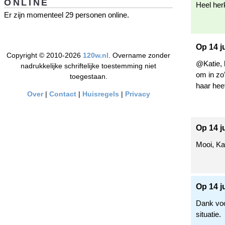
ONLINE
Heel her
Er zijn momenteel 29 personen online.
Op 14 j
Copyright © 2010-2026
120w.nl
. Overname zonder
@Katie, 
nadrukkelijke schriftelijke toestemming niet
om in zo
toegestaan.
haar hee
Over
|
Contact
|
Huisregels
|
Privacy
Op 14 j
Mooi, Kat
Op 14 j
Dank voor
situatie.