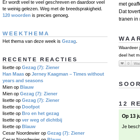
Er wordt veel te veel geschreven en daardoor veel
met geaff
te weinig gelezen. Weg met de breedsprakigheid.
Dat tover
120 woorden
is precies genoeg.
tranen in
WEEKTHEMA
WAAR
Het thema van deze week is
Gezag
.
Waardeer j
deel het m
RECENTE REACTIES
0
Waa
lisette
op
Gezag (7): Ziener
Han Maas
op
Jerney Kaagman – Times without
years and seasons
SOOR
Mien
op
Blauw
Mien
op
Gezag (7): Ziener
lisette
op
Gezag (7): Ziener
12 R
lisette
op
Doofpot
lisette
op
Bro en het gezag
Op 13 j
lisette
op
ver weg of dichtbij
lisette
op
Blauw
Je beschr
Cesar Noordewier
op
Gezag (7): Ziener
Cesar Noordewier
op
Blauw