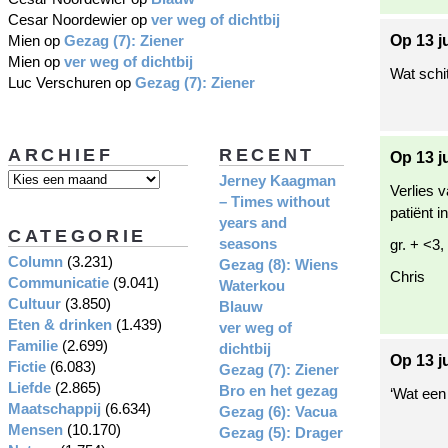
Cesar Noordewier
op
ver weg of dichtbij
Mien
op
Gezag (7): Ziener
Op 13 j
Mien
op
ver weg of dichtbij
Wat schi
Luc Verschuren
op
Gezag (7): Ziener
ARCHIEF
RECENT
Op 13 j
Jerney Kaagman
Verlies 
– Times without
patiënt 
years and
CATEGORIE
seasons
gr. + <3,
Column
(3.231)
Gezag (8): Wiens
Chris
Communicatie
(9.041)
Waterkou
Cultuur
(3.850)
Blauw
Eten & drinken
(1.439)
ver weg of
Familie
(2.699)
dichtbij
Op 13 j
Fictie
(6.083)
Gezag (7): Ziener
Liefde
(2.865)
Bro en het gezag
‘Wat een
Maatschappij
(6.634)
Gezag (6): Vacua
Mensen
(10.170)
Gezag (5): Drager