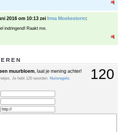
uni 2016 om 10:13 zei
Irma Moekestorm
:
el indringend! Raakt me.
GEREN
120
een muurbloem
, laat je mening achter!
netjes. Je hebt 120 woorden.
Huisregels
.
: