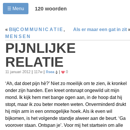
120 woorden
☰ Menu
«
Blij
COMMUNICATIE
,
Als er maar een gat in zit
MENSEN
PIJNLIJKE
RELATIE
11 januari 2012
|
117w
|
Ilsea
|
0
‘Ah, dat doet pijn hè?’ Niet zo moeilijk om te zien, ik kronkel
onder zijn handen. Een kreet ontsnapt ongewild uit mijn
mond. Ik kijk hem met bange ogen aan, in de hoop dat hij
stopt, maar ik zou beter moeten weten. Onverminderd drukt
hij mijn arm in een onmogelijke hoek. Als ik even wil
bijkomen, is het volgende standje alweer aan de beurt. ‘Ga
voorover staan. Ontspan je’. Voor mij het startsein om alle