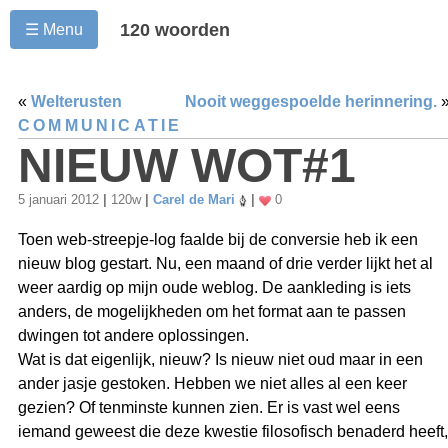
120 woorden
☰ Menu
«
Welterusten
Nooit weggespoelde herinnering.
COMMUNICATIE
NIEUW WOT#1
5 januari 2012
|
120w
|
Carel de Mari
|
0
Toen web-streepje-log faalde bij de conversie heb ik een
nieuw blog gestart. Nu, een maand of drie verder lijkt het al
weer aardig op mijn oude weblog. De aankleding is iets
anders, de mogelijkheden om het format aan te passen
dwingen tot andere oplossingen.
Wat is dat eigenlijk, nieuw? Is nieuw niet oud maar in een
ander jasje gestoken. Hebben we niet alles al een keer
gezien? Of tenminste kunnen zien. Er is vast wel eens
iemand geweest die deze kwestie filosofisch benaderd heeft,