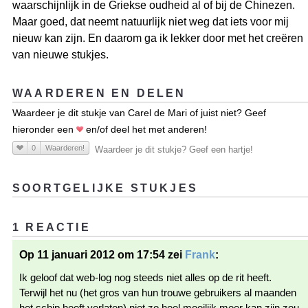
waarschijnlijk in de Griekse oudheid al of bij de Chinezen.
Maar goed, dat neemt natuurlijk niet weg dat iets voor mij
nieuw kan zijn. En daarom ga ik lekker door met het creëren
van nieuwe stukjes.
WAARDEREN EN DELEN
Waardeer je dit stukje van Carel de Mari of juist niet? Geef
hieronder een
en/of deel het met anderen!
0
Waarderen!
Waardeer je dit stukje? Geef een hartje!
SOORTGELIJKE STUKJES
1 REACTIE
Op 11 januari 2012 om 17:54 zei
Frank
:
Ik geloof dat web-log nog steeds niet alles op de rit heeft.
Terwijl het nu (het gros van hun trouwe gebruikers al maanden
het schip heeft verlaten) niet zo heel moeilijk meer kan zijn zou