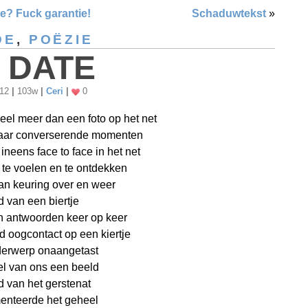
e? Fuck garantie!
Schaduwtekst
»
DE
,
POËZIE
 DATE
012
|
103w
|
Ceri
|
0
veel meer dan een foto op het net
aar converserende momenten
ineens face to face in het net
, te voelen en te ontdekken
an keuring over en weer
 van een biertje
n antwoorden keer op keer
 oogcontact op een kiertje
erwerp onaangetast
el van ons een beeld
 van het gerstenat
nteerde het geheel