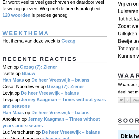
Er wordt veel te veel geschreven en daardoor veel
Vrij en o
te weinig gelezen. Weg met de breedsprakigheid.
Luisteren
120 woorden
is precies genoeg.
Tot het l
Zodat we
WEEKTHEMA
Uitkijken
Het thema van deze week is
Gezag
.
Beetje te
Tot erge
Kunnen w
RECENTE REACTIES
Mien
op
Gezag (7): Ziener
lisette
op
Blauw
WAAR
Han Maas
op
De heer Vreeswijk – balans
Waardeer j
Cesar Noordewier
op
Gezag (7): Ziener
deel het m
Levja
op
De heer Vreeswijk – balans
Levja
op
Jerney Kaagman – Times without years
0
Waa
and seasons
Han Maas
op
De heer Vreeswijk – balans
Anoniem
op
Jerney Kaagman – Times without
SOOR
years and seasons
Luc Verschuren
op
De heer Vreeswijk – balans
Dit is 
Luc Verschuren
op
allemans pet