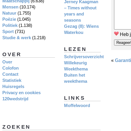
Maatschappij
(6.638)
Jerney Kaagman
Mensen
(10.174)
– Times without
Natuur
(1.755)
years and
Poëzie
(1.045)
seasons
Politiek
(1.138)
Gezag (8): Wiens
Sport
(731)
Waterkou
Heb j
Studie & werk
(1.218)
LEZEN
OVER
Schrijversoverzicht
«
Garanti
Over
Willekeurig
Colofon
Weekthema
Contact
Buiten het
Statistiek
weekthema
Huisregels
Privacy en cookies
LINKS
120wedstrijd
Moffelwoord
ZOEKEN