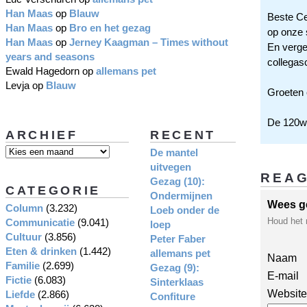
Han Maas
op
Blauw
Beste Ce
Han Maas
op
Bro en het gezag
op onze 
Han Maas
op
Jerney Kaagman – Times without
En vergee
years and seasons
collegasc
Ewald Hagedorn
op
allemans pet
Levja
op
Blauw
Groeten 
De 120w-
ARCHIEF
RECENT
De mantel
uitvegen
REA
Gezag (10):
CATEGORIE
Ondermijnen
Wees g
Column
(3.232)
Loeb onder de
Houd het 
Communicatie
(9.041)
loep
Cultuur
(3.856)
Peter Faber
Eten & drinken
(1.442)
allemans pet
Naam
Familie
(2.699)
Gezag (9):
E-mail
Fictie
(6.083)
Sinterklaas
Website
Liefde
(2.866)
Confiture