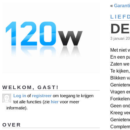
«
Garanti
LIEF
DE
3 januari 2
Met niet 
En een p
Zaten we 
Te kijken
Blikken v
Genietend
WELKOM, GAST!
Vragen e
Log in
of
registreer
om toegang te krijgen
Fonkelend
tot alle functies (zie
hier
voor meer
Geen ond
informatie).
Kreeg ve
Genietend
OVER
Compleme