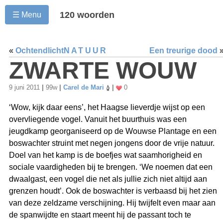
120 woorden
☰ Menu
«
Ochtendlicht
NATUUR
Een treurige dood
ZWARTE WOUW
9 juni 2011
|
99w
|
Carel de Mari
|
0
‘Wow, kijk daar eens’, het Haagse lieverdje wijst op een
overvliegende vogel. Vanuit het buurthuis was een
jeugdkamp georganiseerd op de Wouwse Plantage en een
boswachter struint met negen jongens door de vrije natuur.
Doel van het kamp is de boefjes wat saamhorigheid en
sociale vaardigheden bij te brengen. ‘We noemen dat een
dwaalgast, een vogel die net als jullie zich niet altijd aan
grenzen houdt’. Ook de boswachter is verbaasd bij het zien
van deze zeldzame verschijning. Hij twijfelt even maar aan
de spanwijdte en staart meent hij de passant toch te