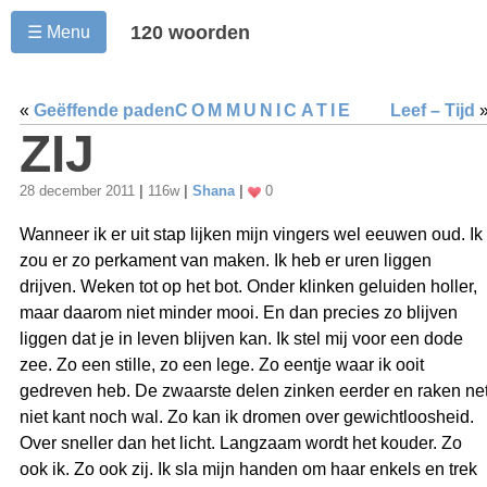
120 woorden
☰ Menu
«
Geëffende paden
COMMUNICATIE
Leef – Tijd
ZIJ
28 december 2011
|
116w
|
Shana
|
0
Wanneer ik er uit stap lijken mijn vingers wel eeuwen oud. Ik
zou er zo perkament van maken. Ik heb er uren liggen
drijven. Weken tot op het bot. Onder klinken geluiden holler,
maar daarom niet minder mooi. En dan precies zo blijven
liggen dat je in leven blijven kan. Ik stel mij voor een dode
zee. Zo een stille, zo een lege. Zo eentje waar ik ooit
gedreven heb. De zwaarste delen zinken eerder en raken ne
niet kant noch wal. Zo kan ik dromen over gewichtloosheid.
Over sneller dan het licht. Langzaam wordt het kouder. Zo
ook ik. Zo ook zij. Ik sla mijn handen om haar enkels en trek