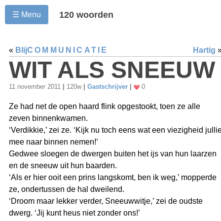
120 woorden
☰ Menu
«
Blij
COMMUNICATIE
Hartig
WIT ALS SNEEUW
11 november 2011
|
120w
|
Gastschrijver
|
0
Ze had net de open haard flink opgestookt, toen ze alle
zeven binnenkwamen.
‘Verdikkie,’ zei ze. ‘Kijk nu toch eens wat een viezigheid julli
mee naar binnen nemen!’
Gedwee sloegen de dwergen buiten het ijs van hun laarzen
en de sneeuw uit hun baarden.
‘Als er hier ooit een prins langskomt, ben ik weg,’ mopperde
ze, ondertussen de hal dweilend.
‘Droom maar lekker verder, Sneeuwwitje,’ zei de oudste
dwerg. ‘Jij kunt heus niet zonder ons!’