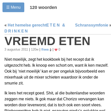
120 woorden
☰ Menu
«
Het hemelse gerecht
ETEN &
Schranssymfonie
DRINKEN
VREEMD ETEN
3 augustus 2011
|
120w
|
Ilsea
|
0
Niet moeilijk, zegt het kookboek bij het recept dat ik
uitgezocht heb. Ik knoop een schort om, want ik ken mezelf.
Ook bij ‘niet moeilijk’ kan er per ongeluk bijvoorbeeld een
mixerhaak uit de mixer schieten waardoor ik onder de
smurrie zit.
Ik lees het recept goed. Shit, al die buitenlandse woorden
zeggen me niets. Ik gok maar dat Chorizo vervangen kan
worden door leverworst, dat is toch ook een soort vlees.
Pijnboompitten heb ik niet, gezouten pinda’s gelukkig wel.