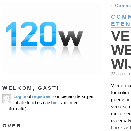
«
Commun
COMM
ETEN
VE
WE
WI
22 augustu
Vier e-mai
WELKOM, GAST!
formulier
Log in
of
registreer
om toegang te krijgen
goede- vr
tot alle functies (zie
hier
voor meer
verzekerd
informatie).
niet de en
is derhal
OVER
flinke ve