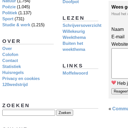
Natuur
(1.754)
Doofpot
Poëzie
(1.045)
Wees g
Politiek
(1.137)
Houd het 
LEZEN
Sport
(731)
Studie & werk
(1.215)
Schrijversoverzicht
Naam
Willekeurig
E-mail
Weekthema
OVER
Buiten het
Website
Over
weekthema
Colofon
Contact
LINKS
Statistiek
Huisregels
Moffelwoord
Privacy en cookies
Heb j
120wedstrijd
ZOEKEN
«
Commun