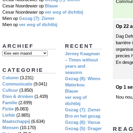
Communi
Cesar Noordewier
op
Blauw
Cesar Noordewier
op
ver weg of dichtbij
Mien
op
Gezag (7): Ziener
Mien
op
ver weg of dichtbij
Op 22 a
Dag Defr
barrière 
ARCHIEF
RECENT
organisa
Jerney Kaagman
precies h
– Times without
En desge
years and
CATEGORIE
seasons
Column
(3.231)
Gezag (8): Wiens
Communicatie
(9.041)
Waterkou
Op 1 se
Cultuur
(3.850)
Blauw
Eten & drinken
(1.439)
Nou nou, 
ver weg of
Familie
(2.699)
dichtbij
Fictie
(6.083)
Gezag (7): Ziener
Liefde
(2.865)
Bro en het gezag
Maatschappij
(6.634)
Gezag (6): Vacua
Mensen
(10.170)
REA
Gezag (5): Drager