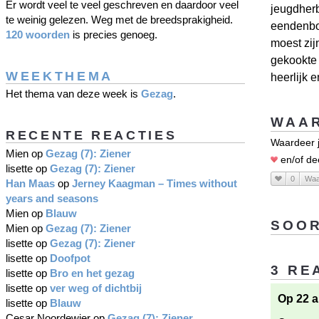
Er wordt veel te veel geschreven en daardoor veel
jeugdherb
te weinig gelezen. Weg met de breedsprakigheid.
eendenbor
120 woorden
is precies genoeg.
moest zij
gekookte
WEEKTHEMA
heerlijk 
Het thema van deze week is
Gezag
.
WAAR
RECENTE REACTIES
Waardeer j
Mien
op
Gezag (7): Ziener
en/of de
lisette
op
Gezag (7): Ziener
0
Waa
Han Maas
op
Jerney Kaagman – Times without
years and seasons
Mien
op
Blauw
SOOR
Mien
op
Gezag (7): Ziener
lisette
op
Gezag (7): Ziener
lisette
op
Doofpot
3 RE
lisette
op
Bro en het gezag
lisette
op
ver weg of dichtbij
Op 22 a
lisette
op
Blauw
Cesar Noordewier
op
Gezag (7): Ziener