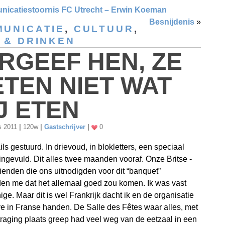
icatiestoornis FC Utrecht – Erwin Koeman
Besnijdenis
»
UNICATIE
,
CULTUUR
,
 & DRINKEN
RGEEF HEN, ZE
TEN NIET WAT
J ETEN
s 2011
|
120w
|
Gastschrijver
|
0
ls gestuurd. In drievoud, in blokletters, een speciaal
 ingevuld. Dit alles twee maanden vooraf. Onze Britse -
ienden die ons uitnodigden voor dit “banquet”
en me dat het allemaal goed zou komen. Ik was vast
ige. Maar dit is wel Frankrijk dacht ik en de organisatie
ve in Franse handen. De Salle des Fêtes waar alles, met
rtraging plaats greep had veel weg van de eetzaal in een