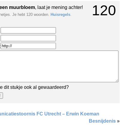
120
een muurbloem
, laat je mening achter!
netjes. Je hebt 120 woorden.
Huisregels
.
:
e dit stukje ook al gewaardeerd?
icatiestoornis FC Utrecht – Erwin Koeman
Besnijdenis
»