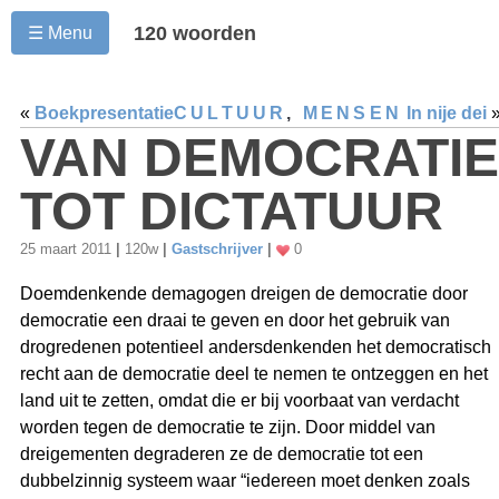
120 woorden
☰ Menu
«
Boekpresentatie
CULTUUR
,
MENSEN
In nije dei
VAN DEMOCRATIE
TOT DICTATUUR
25 maart 2011
|
120w
|
Gastschrijver
|
0
Doemdenkende demagogen dreigen de democratie door
democratie een draai te geven en door het gebruik van
drogredenen potentieel andersdenkenden het democratisch
recht aan de democratie deel te nemen te ontzeggen en het
land uit te zetten, omdat die er bij voorbaat van verdacht
worden tegen de democratie te zijn. Door middel van
dreigementen degraderen ze de democratie tot een
dubbelzinnig systeem waar “iedereen moet denken zoals