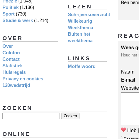
Poëzie
(1.045)
Ben beni
LEZEN
Politiek
(1.136)
Sport
(730)
Schrijversoverzicht
Studie & werk
(1.214)
Willekeurig
Weekthema
Buiten het
REA
OVER
weekthema
Over
Wees g
Colofon
Houd het 
LINKS
Contact
Statistiek
Moffelwoord
Naam
Huisregels
Privacy en cookies
E-mail
120wedstrijd
Website
ZOEKEN
Heb j
ONLINE