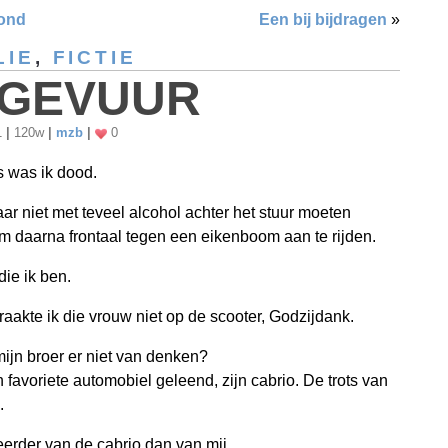
ond
Een bij bijdragen
»
LIE
,
FICTIE
GEVUUR
1
|
120w
|
mzb
|
0
 was ik dood.
ar niet met teveel alcohol achter het stuur moeten
m daarna frontaal tegen een eikenboom aan te rijden.
die ik ben.
raakte ik die vrouw niet op de scooter, Godzijdank.
ijn broer er niet van denken?
jn favoriete automobiel geleend, zijn cabrio. De trots van
.
 eerder van de cabrio dan van mij.