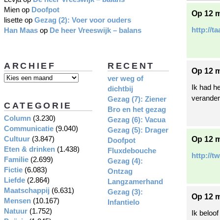
Mien
op
Doofpot
Op 12 m
lisette
op
Gezag (2): Voer voor ouders
http://t
Han Maas
op
De heer Vreeswijk – balans
ARCHIEF
RECENT
Op 12 m
ver weg of
Ik had he
dichtbij
verander
Gezag (7): Ziener
CATEGORIE
Bro en het gezag
Column
(3.230)
Gezag (6): Vacua
Communicatie
(9.040)
Gezag (5): Drager
Cultuur
(3.847)
Op 12 m
Doofpot
Eten & drinken
(1.438)
Fluxdebouche
http://t
Familie
(2.699)
Gezag (4):
Fictie
(6.083)
Ontzag
Liefde
(2.864)
Langzamerhand
Maatschappij
(6.631)
Gezag (3):
Op 12 m
Mensen
(10.167)
Infantielo
Natuur
(1.752)
Ik beloo