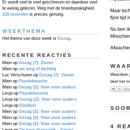
Er wordt veel te veel geschreven en daardoor veel
te weinig gelezen. Weg met de breedsprakigheid.
Maar toch
120 woorden
is precies genoeg.
fijne tijd
Nu ben ik
WEEKTHEMA
Misschien
Het thema van deze week is
Gezag
.
Afwachten
RECENTE REACTIES
Mien
op
Gezag (7): Ziener
WAAR
Mien
op
ver weg of dichtbij
Waardeer j
Luc Verschuren
op
Gezag (7): Ziener
Mien
op
Fluxdebouche
deel het m
Mien
op
Gezag (2): Voer voor ouders
0
Waa
Levja
op
Fluxdebouche
Levja
op
Gezag (2): Voer voor ouders
Levja
op
Doofpot
SOOR
Mien
op
Gezag (2): Voer voor ouders
Mien
op
Gezag (2): Voer voor ouders
Mien
op
Gezag (2): Voer voor ouders
4 RE
Levja
op
De heer Vreeswijk – balans