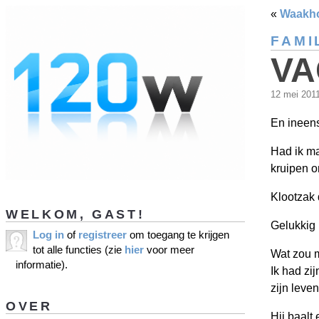
«
Waakh
FAMI
VA
12 mei 201
En ineens
Had ik ma
kruipen o
Klootzak 
WELKOM, GAST!
Gelukkig 
Log in
of
registreer
om toegang te krijgen
tot alle functies (zie
hier
voor meer
Wat zou m
informatie).
Ik had zi
zijn leven
OVER
Hij baalt