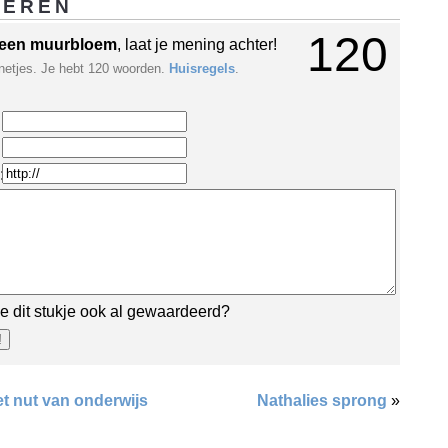
GEREN
120
een muurbloem
, laat je mening achter!
netjes. Je hebt 120 woorden.
Huisregels
.
:
e dit stukje ook al gewaardeerd?
t nut van onderwijs
Nathalies sprong
»