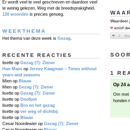
Er wordt veel te veel geschreven en daardoor veel
te weinig gelezen. Weg met de breedsprakigheid.
WAAR
120 woorden
is precies genoeg.
Waardeer j
en/of de
WEEKTHEMA
0
Waa
Het thema van deze week is
Gezag
.
SOOR
RECENTE REACTIES
lisette
op
Gezag (7): Ziener
Han Maas
op
Jerney Kaagman – Times without
1 RE
years and seasons
Mien
op
Blauw
Op 24 a
Mien
op
Gezag (7): Ziener
lisette
op
Gezag (7): Ziener
Om met d
lisette
op
Doofpot
honden m
lisette
op
Bro en het gezag
lisette
op
ver weg of dichtbij
lisette
op
Blauw
Cesar Noordewier
op
Gezag (7): Ziener
Cesar Noordewier
op
Blauw