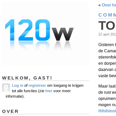
«
Over he
COMM
TO
22 april 20
Gisteren 
de Camar
stierenfo
en dorpen
daarvan a
vaste bew
WELKOM, GAST!
Log in
of
registreer
om toegang te krijgen
Maar laat
tot alle functies (zie
hier
voor meer
de rust w
informatie).
opruimen 
mogen nu 
OVER
Hihihinn