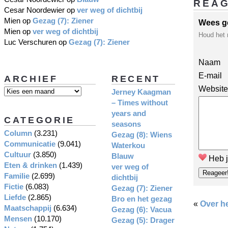
REA
Cesar Noordewier
op
ver weg of dichtbij
Mien
op
Gezag (7): Ziener
Wees g
Mien
op
ver weg of dichtbij
Houd het 
Luc Verschuren
op
Gezag (7): Ziener
Naam
E-mail
ARCHIEF
RECENT
Website
Jerney Kaagman
– Times without
years and
CATEGORIE
seasons
Column
(3.231)
Gezag (8): Wiens
Communicatie
(9.041)
Waterkou
Cultuur
(3.850)
Blauw
Heb j
Eten & drinken
(1.439)
ver weg of
Familie
(2.699)
dichtbij
Fictie
(6.083)
Gezag (7): Ziener
Liefde
(2.865)
Bro en het gezag
«
Over he
Maatschappij
(6.634)
Gezag (6): Vacua
Mensen
(10.170)
Gezag (5): Drager