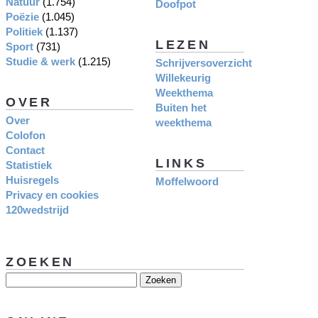
Natuur
(1.754)
Doofpot
Poëzie
(1.045)
Politiek
(1.137)
LEZEN
Sport
(731)
Studie & werk
(1.215)
Schrijversoverzicht
Willekeurig
Weekthema
OVER
Buiten het
Over
weekthema
Colofon
Contact
LINKS
Statistiek
Huisregels
Moffelwoord
Privacy en cookies
120wedstrijd
ZOEKEN