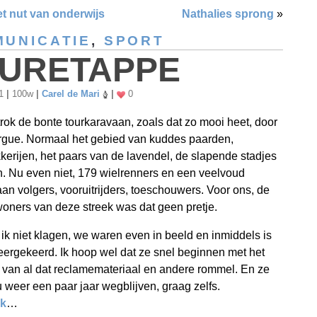
t nut van onderwijs
Nathalies sprong
»
UNICATIE
,
SPORT
URETAPPE
11
|
100w
|
Carel de Mari
|
0
trok de bonte tourkaravaan, zoals dat zo mooi heet, door
gue. Normaal het gebied van kuddes paarden,
kkerijen, het paars van de lavendel, de slapende stadjes
. Nu even niet, 179 wielrenners en een veelvoud
an volgers, vooruitrijders, toeschouwers. Voor ons, de
oners van deze streek was dat geen pretje.
 ik niet klagen, we waren even in beeld en inmiddels is
eergekeerd. Ik hoop wel dat ze snel beginnen met het
van al dat reclamemateriaal en andere rommel. En ze
weer een paar jaar wegblijven, graag zelfs.
ik
…