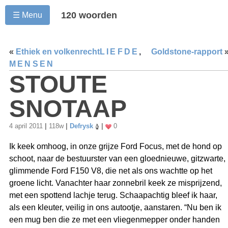
120 woorden
☰ Menu
«
Ethiek en volkenrecht
LIEFDE
,
Goldstone-rapport
MENSEN
STOUTE
SNOTAAP
4 april 2011
|
118w
|
Defrysk
|
0
Ik keek omhoog, in onze grijze Ford Focus, met de hond op
schoot, naar de bestuurster van een gloednieuwe, gitzwarte,
glimmende Ford F150 V8, die net als ons wachtte op het
groene licht. Vanachter haar zonnebril keek ze misprijzend,
met een spottend lachje terug. Schaapachtig bleef ik haar,
als een kleuter, veilig in ons autootje, aanstaren. “Nu ben ik
een mug ben die ze met een vliegenmepper onder handen