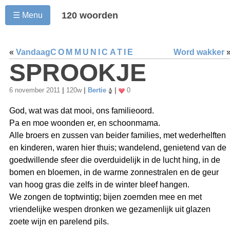
120 woorden
☰ Menu
«
Vandaag
COMMUNICATIE
Word wakker
SPROOKJE
6 november 2011
|
120w
|
Bertie
|
0
God, wat was dat mooi, ons familieoord.
Pa en moe woonden er, en schoonmama.
Alle broers en zussen van beider families, met wederhelften
en kinderen, waren hier thuis; wandelend, genietend van de
goedwillende sfeer die overduidelijk in de lucht hing, in de
bomen en bloemen, in de warme zonnestralen en de geur
van hoog gras die zelfs in de winter bleef hangen.
We zongen de toptwintig; bijen zoemden mee en met
vriendelijke wespen dronken we gezamenlijk uit glazen
zoete wijn en parelend pils.