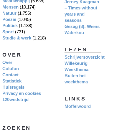
Maatschappij
(6.638)
Jerney Kaagman
Mensen
(10.174)
– Times without
Natuur
(1.755)
years and
Poëzie
(1.045)
seasons
Politiek
(1.138)
Gezag (8): Wiens
Sport
(731)
Waterkou
Studie & werk
(1.218)
LEZEN
OVER
Schrijversoverzicht
Over
Willekeurig
Colofon
Weekthema
Contact
Buiten het
Statistiek
weekthema
Huisregels
Privacy en cookies
LINKS
120wedstrijd
Moffelwoord
ZOEKEN