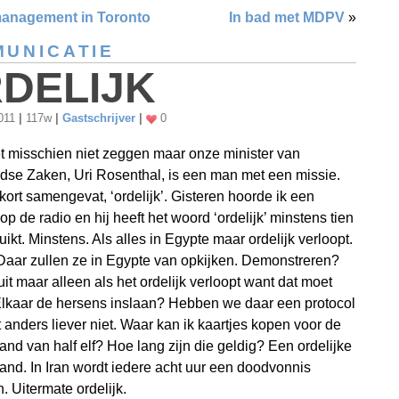
anagement in Toronto
In bad met MDPV
»
UNICATIE
DELIJK
2011
|
117w
|
Gastschrijver
|
0
t misschien niet zeggen maar onze minister van
dse Zaken, Uri Rosenthal, is een man met een missie.
 kort samengevat, ‘ordelijk’. Gisteren hoorde ik een
op de radio en hij heeft het woord ‘ordelijk’ minstens tien
uikt. Minstens. Als alles in Egypte maar ordelijk verloopt.
 Daar zullen ze in Egypte van opkijken. Demonstreren?
it maar alleen als het ordelijk verloopt want dat moet
Elkaar de hersens inslaan? Hebben we daar een protocol
 anders liever niet. Waar kan ik kaartjes kopen voor de
and van half elf? Hoe lang zijn die geldig? Een ordelijke
and. In Iran wordt iedere acht uur een doodvonnis
. Uitermate ordelijk.