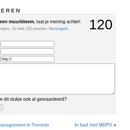
GEREN
120
een muurbloem
, laat je mening achter!
netjes. Je hebt 120 woorden.
Huisregels
.
:
e dit stukje ook al gewaardeerd?
anagement in Toronto
In bad met MDPV
»