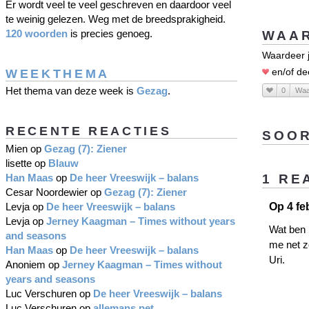
Er wordt veel te veel geschreven en daardoor veel
te weinig gelezen. Weg met de breedsprakigheid.
120 woorden
is precies genoeg.
WAAR
Waardeer j
WEEKTHEMA
en/of de
Het thema van deze week is
Gezag
.
0
Waa
RECENTE REACTIES
SOOR
Mien
op
Gezag (7): Ziener
lisette
op
Blauw
Han Maas
op
De heer Vreeswijk – balans
1 RE
Cesar Noordewier
op
Gezag (7): Ziener
Levja
op
De heer Vreeswijk – balans
Op 4 fe
Levja
op
Jerney Kaagman – Times without years
Wat ben i
and seasons
me net z
Han Maas
op
De heer Vreeswijk – balans
Uri.
Anoniem
op
Jerney Kaagman – Times without
years and seasons
Luc Verschuren
op
De heer Vreeswijk – balans
Luc Verschuren
op
allemans pet