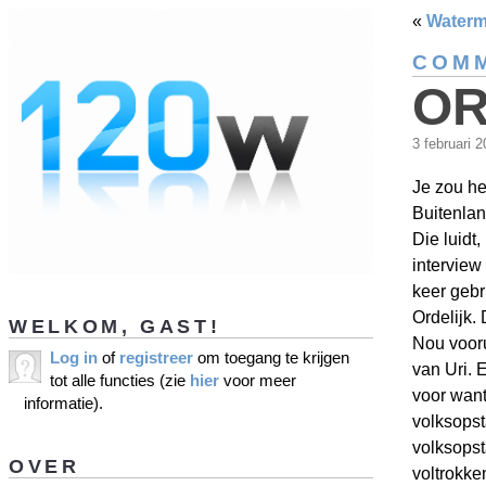
«
Waterm
COMM
OR
3 februari 
Je zou he
Buitenlan
Die luidt,
interview 
keer gebr
Ordelijk.
WELKOM, GAST!
Nou vooru
Log in
of
registreer
om toegang te krijgen
van Uri. 
tot alle functies (zie
hier
voor meer
voor want
informatie).
volksopst
volksopst
OVER
voltrokken