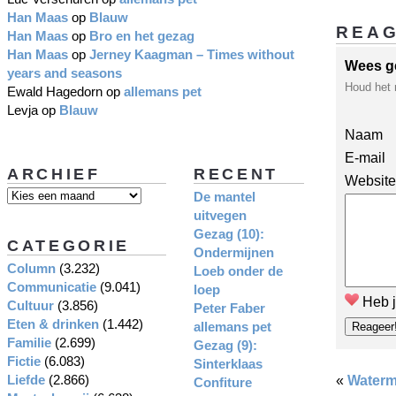
Han Maas
op
Blauw
REA
Han Maas
op
Bro en het gezag
Han Maas
op
Jerney Kaagman – Times without
Wees g
years and seasons
Houd het 
Ewald Hagedorn
op
allemans pet
Levja
op
Blauw
Naam
E-mail
ARCHIEF
RECENT
Website
De mantel
uitvegen
Gezag (10):
CATEGORIE
Ondermijnen
Column
(3.232)
Loeb onder de
Communicatie
(9.041)
loep
Heb j
Cultuur
(3.856)
Peter Faber
Eten & drinken
(1.442)
allemans pet
Familie
(2.699)
Gezag (9):
Fictie
(6.083)
Sinterklaas
Liefde
(2.866)
«
Waterm
Confiture