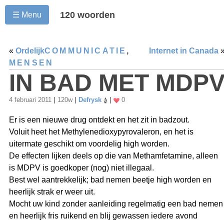
120 woorden
☰ Menu
«
Ordelijk
COMMUNICATIE
,
Internet in Canada
MENSEN
IN BAD MET MDP
4 februari 2011
|
120w
|
Defrysk
|
0
Er is een nieuwe drug ontdekt en het zit in badzout.
Voluit heet het Methylenedioxypyrovaleron, en het is
uitermate geschikt om voordelig high worden.
De effecten lijken deels op die van Methamfetamine, alleen
is MDPV is goedkoper (nog) niet illegaal.
Best wel aantrekkelijk; bad nemen beetje high worden en
heerlijk strak er weer uit.
Mocht uw kind zonder aanleiding regelmatig een bad nemen
en heerlijk fris ruikend en blij gewassen iedere avond