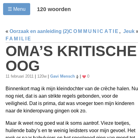
120 woorden
☰ Menu
«
Oorzaak en aanleiding (2)
COMMUNICATIE
,
Jeuk
FAMILIE
OMA’S KRITISCHE
OOG
11 februari 2011
|
120w
|
Gavi Mensch
|
0
Binnenkort mag ik mijn kleindochter van de crèche halen. Nu
nog niet, dat is aan strikte regels gebonden, voor de
veiligheid. Dat is prima, dat was vroeger toen mijn kinderen
naar de kinderopvang gingen ook zo.
Maar ik weet nog goed wat ik soms aantrof. Vieze toetjes,
huilende baby’s en te weinig leidsters voor mijn gevoel. Het
rook er naar babyluiers en het speelgoed ging van mond tot