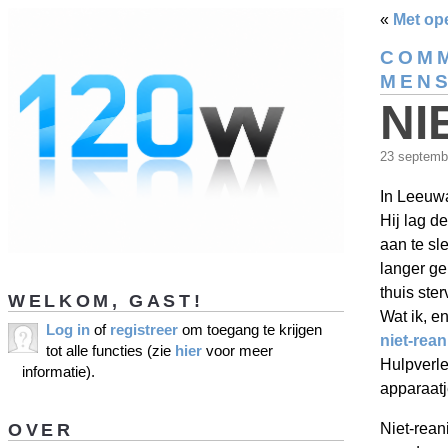
«
Met op
COMM
MEN
NI
23 septemb
In Leeuw
Hij lag d
aan te sl
langer ge
thuis ster
WELKOM, GAST!
Wat ik, e
Log in
of
registreer
om toegang te krijgen
niet-rea
tot alle functies (zie
hier
voor meer
Hulpverle
informatie).
apparaatje
OVER
Niet-rean