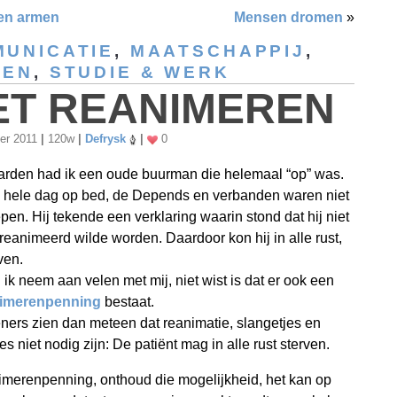
en armen
Mensen dromen
»
UNICATIE
,
MAATSCHAPPIJ
,
SEN
,
STUDIE & WERK
ET REANIMEREN
er 2011
|
120w
|
Defrysk
|
0
arden had ik een oude buurman die helemaal “op” was.
e hele dag op bed, de Depends en verbanden waren niet
epen. Hij tekende een verklaring waarin stond dat hij niet
reanimeerd wilde worden. Daardoor kon hij in alle rust,
ven.
n ik neem aan velen met mij, niet wist is dat er ook een
nimerenpenning
bestaat.
ners zien dan meteen dat reanimatie, slangetjes en
s niet nodig zijn: De patiënt mag in alle rust sterven.
imerenpenning, onthoud die mogelijkheid, het kan op