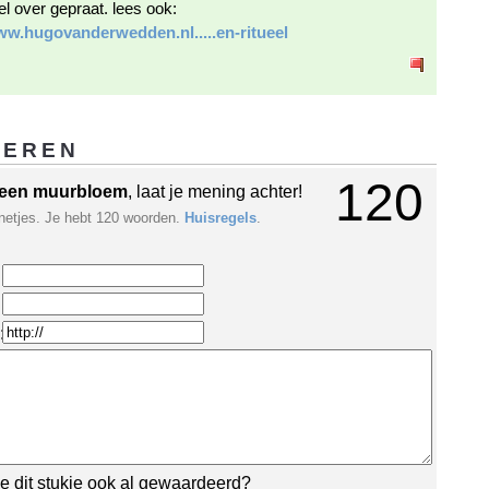
el over gepraat. lees ook:
ww.hugovanderwedden.nl.....en-ritueel
GEREN
120
een muurbloem
, laat je mening achter!
netjes. Je hebt 120 woorden.
Huisregels
.
:
e dit stukje ook al gewaardeerd?