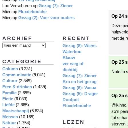
Luc Verschuren
op
Gezag (7): Ziener
Mien
op
Fluxdebouche
Op 24 s
Mien
op
Gezag (2): Voer voor ouders
Deze pen
hulpverl
ARCHIEF
RECENT
met de re
Gezag (8): Wiens
Waterkou
Blauw
CATEGORIE
Op 25 s
ver weg of
Column
(3.231)
dichtbij
Note to 
Communicatie
(9.041)
Gezag (7): Ziener
Cultuur
(3.849)
Bro en het gezag
Eten & drinken
(1.439)
Gezag (6): Vacua
Familie
(2.699)
Gezag (5): Drager
Op 25 s
Fictie
(6.083)
Doofpot
Liefde
(2.865)
@Kinno, 
Fluxdebouche
Maatschappij
(6.634)
zo’n pen
Mensen
(10.169)
tot schad
LEZEN
Natuur
(1.754)
sterven.