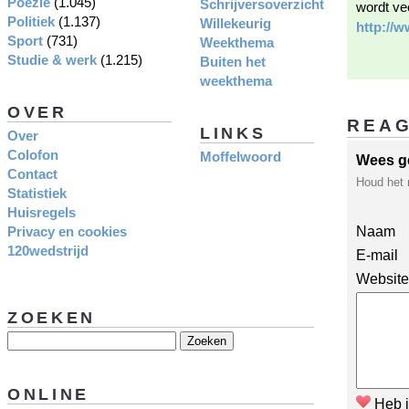
Poëzie
(1.045)
Schrijversoverzicht
wordt ve
Politiek
(1.137)
Willekeurig
http://w
Sport
(731)
Weekthema
Studie & werk
(1.215)
Buiten het
weekthema
OVER
REA
LINKS
Over
Colofon
Moffelwoord
Wees g
Contact
Houd het 
Statistiek
Huisregels
Privacy en cookies
Naam
120wedstrijd
E-mail
Website
ZOEKEN
ONLINE
Heb j