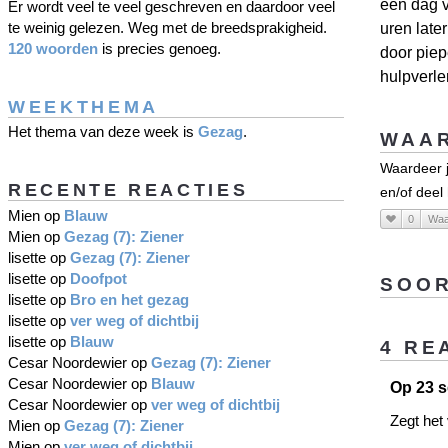
een dag 
Er wordt veel te veel geschreven en daardoor veel
te weinig gelezen. Weg met de breedsprakigheid.
uren late
120 woorden
is precies genoeg.
door piep
hulpverle
WEEKTHEMA
Het thema van deze week is
Gezag
.
WAAR
Waardeer j
RECENTE REACTIES
en/of deel
Mien
op
Blauw
0
Waa
Mien
op
Gezag (7): Ziener
lisette
op
Gezag (7): Ziener
lisette
op
Doofpot
SOOR
lisette
op
Bro en het gezag
lisette
op
ver weg of dichtbij
lisette
op
Blauw
4 RE
Cesar Noordewier
op
Gezag (7): Ziener
Cesar Noordewier
op
Blauw
Op 23 s
Cesar Noordewier
op
ver weg of dichtbij
Zegt het 
Mien
op
Gezag (7): Ziener
Mien
op
ver weg of dichtbij