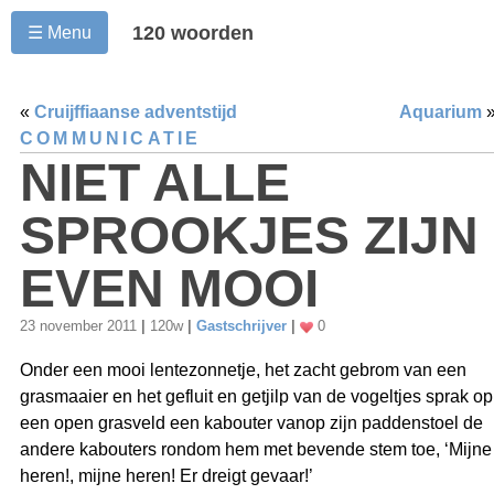
120 woorden
☰ Menu
«
Cruijffiaanse adventstijd
Aquarium
COMMUNICATIE
NIET ALLE
SPROOKJES ZIJN
EVEN MOOI
23 november 2011
|
120w
|
Gastschrijver
|
0
Onder een mooi lentezonnetje, het zacht gebrom van een
grasmaaier en het gefluit en getjilp van de vogeltjes sprak op
een open grasveld een kabouter vanop zijn paddenstoel de
andere kabouters rondom hem met bevende stem toe, ‘Mijne
heren!, mijne heren! Er dreigt gevaar!’