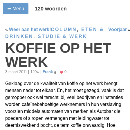
120 woorden
☰ Menu
«
Weer aan het werk!
COLUMN
,
ETEN &
Voorjaar
DRINKEN
,
STUDIE & WERK
KOFFIE OP HET
WERK
3 maart 2011
|
120w
|
Frank
|
0
Geklaag over de kwaliteit van koffie op het werk brengt
mensen nader tot elkaar. En, het moet gezegd, vaak is dat
gemopper ook wel terecht: bij veel bedrijven en instanties
worden cafeïnebehoeftige werknemers in hun verslaving
voorzien middels automaten van merken als Autobar die
poeders of siropen vermengen met leidingwater tot
deerniswekkend bocht, de term koffie onwaardig. Hoe